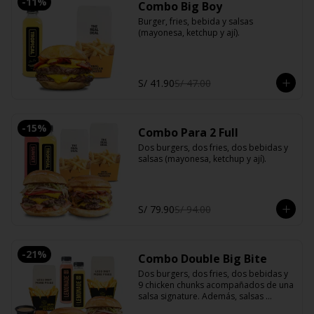
-
11
%
Combo Big Boy
Burger, fries, bebida y salsas 
(mayonesa, ketchup y ají).
S/ 41.90
S/ 47.00
-
15
%
Combo Para 2 Full
Dos burgers, dos fries, dos bebidas y 
salsas (mayonesa, ketchup y ají).
S/ 79.90
S/ 94.00
-
21
%
Combo Double Big Bite
Dos burgers, dos fries, dos bebidas y 
9 chicken chunks acompañados de una 
salsa signature. Además, salsas 
clásicas (mayonesa, ketchup y ají).