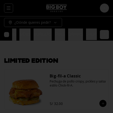
Abrir menu de navegación
Logi
¿Dónde quieres pedir?
OCIONES
SIDES
BURGERS
FRIES
DRINKS
SHOP
LIMITED EDITION
Big-fil-a Classic
Pechuga de pollo crispy, pickles y salsa 
estilo Chick-fil-A.
S/ 32.00