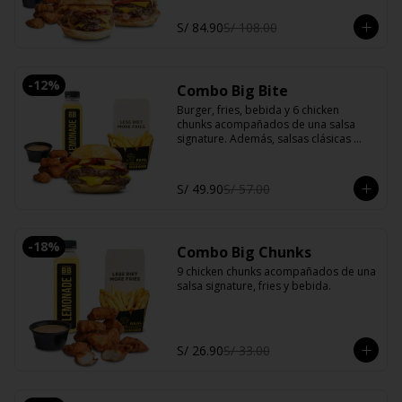
S/ 84.90
S/ 108.00
-
12
%
Combo Big Bite
Burger, fries, bebida y 6 chicken 
chunks acompañados de una salsa 
signature. Además, salsas clásicas 
(mayonesa, ketchup y ají).
S/ 49.90
S/ 57.00
-
18
%
Combo Big Chunks
9 chicken chunks acompañados de una 
salsa signature, fries y bebida.
S/ 26.90
S/ 33.00