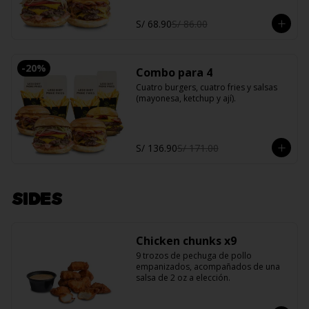
S/ 68.90
S/ 86.00
-
20
%
Combo para 4
Cuatro burgers, cuatro fries y salsas 
(mayonesa, ketchup y ají).
S/ 136.90
S/ 171.00
SIDES
Chicken chunks x9
9 trozos de pechuga de pollo 
empanizados, acompañados de una 
salsa de 2 oz a elección.