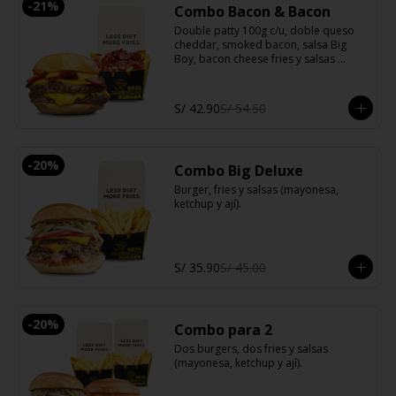
-
21
%
Combo Bacon & Bacon
Double patty 100g c/u, doble queso 
cheddar, smoked bacon, salsa Big 
Boy, bacon cheese fries y salsas 
(mayonesa, ketchup y ají).
S/ 42.90
S/ 54.50
-
20
%
Combo Big Deluxe
Burger, fries y salsas (mayonesa, 
ketchup y ají).
S/ 35.90
S/ 45.00
-
20
%
Combo para 2
Dos burgers, dos fries y salsas 
(mayonesa, ketchup y ají).