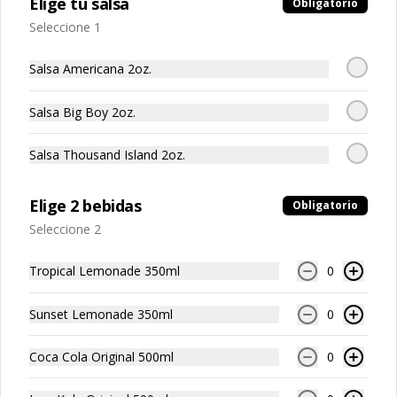
Elige tu salsa
Obligatorio
Seleccione 1
S/ 6.00
Salsa Americana 2oz.
Agua Cielo Alcalina Sin Gas
Salsa Big Boy 2oz.
650ml
Agua
Salsa Thousand Island 2oz.
S/ 6.00
Elige 2 bebidas
Obligatorio
Seleccione 2
SHOP
Tropical Lemonade 350ml
0
Yellow Mustard Cap
Sunset Lemonade 350ml
0
Coca Cola Original 500ml
0