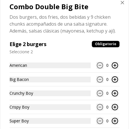
Combo Double Big Bite
Bacon cheese fries
Dos burgers, dos fries, dos bebidas y 9 chicken
Papas fritas crujientes, smoked bacon, 
salsa de queso 2 oz. y salsas 
chunks acompañados de una salsa signature.
(mayonesa, ketchup y ají).
Además, salsas clásicas (mayonesa, ketchup y ají).
S/ 15.00
Elige 2 burgers
Obligatorio
Seleccione 2
DRINKS
American
0
Big Bacon
0
Coca Cola Original 500ml
Bebida gaseosa
Crunchy Boy
0
Crispy Boy
0
S/ 6.00
Super Boy
0