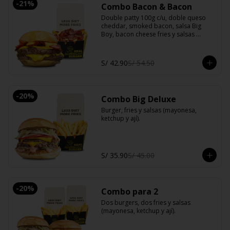
-
21
%
Combo Bacon & Bacon
Double patty 100g c/u, doble queso 
cheddar, smoked bacon, salsa Big 
Boy, bacon cheese fries y salsas 
(mayonesa, ketchup y ají).
S/ 42.90
S/ 54.50
-
20
%
Combo Big Deluxe
Burger, fries y salsas (mayonesa, 
ketchup y ají).
S/ 35.90
S/ 45.00
-
20
%
Combo para 2
Dos burgers, dos fries y salsas 
(mayonesa, ketchup y ají).