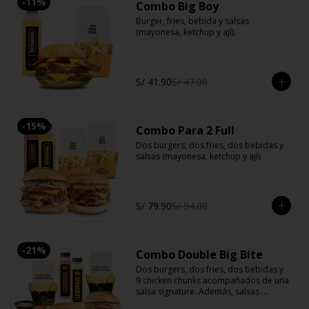
-
11
%
Combo Big Boy
Burger, fries, bebida y salsas 
(mayonesa, ketchup y ají).
S/ 41.90
S/ 47.00
-
15
%
Combo Para 2 Full
Dos burgers, dos fries, dos bebidas y 
salsas (mayonesa, ketchup y ají).
S/ 79.90
S/ 94.00
-
21
%
Combo Double Big Bite
Dos burgers, dos fries, dos bebidas y 
9 chicken chunks acompañados de una 
salsa signature. Además, salsas 
clásicas (mayonesa, ketchup y ají).