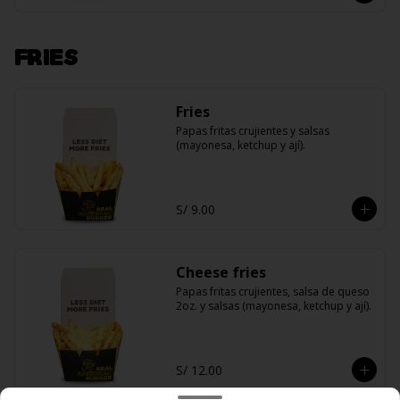
FRIES
Fries
Papas fritas crujientes y salsas 
(mayonesa, ketchup y ají).
S/ 9.00
Cheese fries
Papas fritas crujientes, salsa de queso 
2oz. y salsas (mayonesa, ketchup y ají).
S/ 12.00