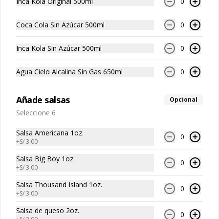
Inca Kola Original 500ml
0
S/ 45.00
Coca Cola Sin Azúcar 500ml
0
Inca Kola Sin Azúcar 500ml
0
Agua Cielo Alcalina Sin Gas 650ml
0
Añade salsas
Opcional
Seleccione 6
Conócenos
Salsa Americana 1oz.
0
+
S/ 3.00
Email: bigboyclientes@gmail.com
Salsa Big Boy 1oz.
0
Contacto +51924294806
+
S/ 3.00
Términos y condiciones
Salsa Thousand Island 1oz.
0
+
S/ 3.00
Política de privacidad
Salsa de queso 2oz.
0
Redes sociales