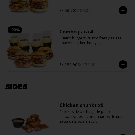
S/ 68.90
S/ 86.00
-
20
%
Combo para 4
Cuatro burgers, cuatro fries y salsas 
(mayonesa, ketchup y ají).
S/ 136.90
S/ 171.00
SIDES
Chicken chunks x9
9 trozos de pechuga de pollo 
empanizados, acompañados de una 
salsa de 2 oz a elección.