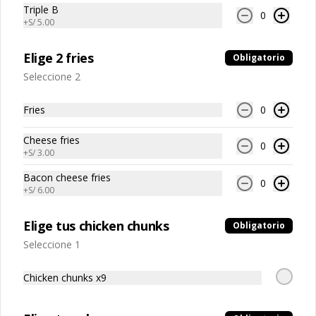
Inca Kola Original 500ml
Triple B
0
+
S/ 5.00
Bebida gaseosa
Elige 2 fries
Obligatorio
Seleccione 2
S/ 6.00
Fries
0
Coca Cola Sin Azúcar 500ml
Cheese fries
0
Bebida gaseosa
+
S/ 3.00
Bacon cheese fries
0
+
S/ 6.00
S/ 6.00
Elige tus chicken chunks
Obligatorio
Seleccione 1
Inca Kola Sin Azúcar 500ml
Chicken chunks x9
Bebida gaseosa