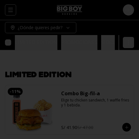
Abrir menu de navegación
Logi
¿Dónde quieres pedir?
LIMITED EDITION
PROMOCIONES
SIDES
BURGER
LIMITED EDITION
-
11
%
Combo Big-fil-a
Elige tu chicken sandwich, 1 waffle fries 
y 1 bebida.
S/ 41.90
S/ 47.00