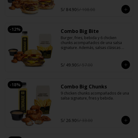
S/ 84.90
S/ 108.00
-
12
%
Combo Big Bite
Burger, fries, bebida y 6 chicken 
chunks acompañados de una salsa 
signature. Además, salsas clásicas 
(mayonesa, ketchup y ají).
S/ 49.90
S/ 57.00
-
18
%
Combo Big Chunks
9 chicken chunks acompañados de una 
salsa signature, fries y bebida.
S/ 26.90
S/ 33.00