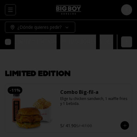
Abrir menu de navegación
Logi
¿Dónde quieres pedir?
LIMITED EDITION
PROMOCIONES
SIDES
BURGER
LIMITED EDITION
-
11
%
Combo Big-fil-a
Elige tu chicken sandwich, 1 waffle fries 
y 1 bebida.
S/ 41.90
S/ 47.00