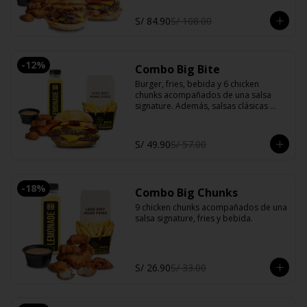
S/ 84.90
S/ 108.00
-
12
%
Combo Big Bite
Burger, fries, bebida y 6 chicken 
chunks acompañados de una salsa 
signature. Además, salsas clásicas 
(mayonesa, ketchup y ají).
S/ 49.90
S/ 57.00
-
18
%
Combo Big Chunks
9 chicken chunks acompañados de una 
salsa signature, fries y bebida.
S/ 26.90
S/ 33.00