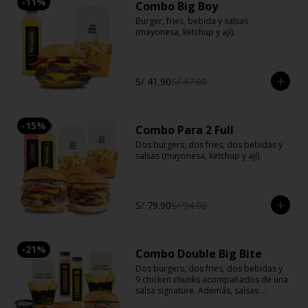
-
11
%
Combo Big Boy
Burger, fries, bebida y salsas 
(mayonesa, ketchup y ají).
S/ 41.90
S/ 47.00
-
15
%
Combo Para 2 Full
Dos burgers, dos fries, dos bebidas y 
salsas (mayonesa, ketchup y ají).
S/ 79.90
S/ 94.00
-
21
%
Combo Double Big Bite
Dos burgers, dos fries, dos bebidas y 
9 chicken chunks acompañados de una 
salsa signature. Además, salsas 
clásicas (mayonesa, ketchup y ají).