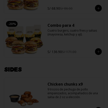
S/ 68.90
S/ 86.00
-
20
%
Combo para 4
Cuatro burgers, cuatro fries y salsas 
(mayonesa, ketchup y ají).
S/ 136.90
S/ 171.00
SIDES
Chicken chunks x9
9 trozos de pechuga de pollo 
empanizados, acompañados de una 
salsa de 2 oz a elección.