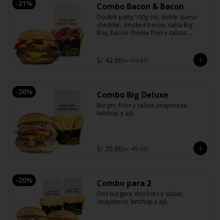
-
21
%
Combo Bacon & Bacon
Double patty 100g c/u, doble queso 
cheddar, smoked bacon, salsa Big 
Boy, bacon cheese fries y salsas 
(mayonesa, ketchup y ají).
S/ 42.90
S/ 54.50
-
20
%
Combo Big Deluxe
Burger, fries y salsas (mayonesa, 
ketchup y ají).
S/ 35.90
S/ 45.00
-
20
%
Combo para 2
Dos burgers, dos fries y salsas 
(mayonesa, ketchup y ají).