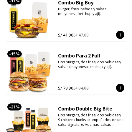
-
11
%
Combo Big Boy
Burger, fries, bebida y salsas 
(mayonesa, ketchup y ají).
S/ 41.90
S/ 47.00
-
15
%
Combo Para 2 Full
Dos burgers, dos fries, dos bebidas y 
salsas (mayonesa, ketchup y ají).
S/ 79.90
S/ 94.00
-
21
%
Combo Double Big Bite
Dos burgers, dos fries, dos bebidas y 
9 chicken chunks acompañados de una 
salsa signature. Además, salsas 
clásicas (mayonesa, ketchup y ají).