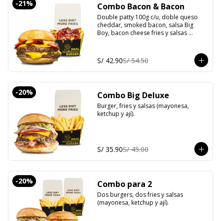
-
21
%
Combo Bacon & Bacon
Double patty 100g c/u, doble queso 
cheddar, smoked bacon, salsa Big 
Boy, bacon cheese fries y salsas 
(mayonesa, ketchup y ají).
S/ 42.90
S/ 54.50
-
20
%
Combo Big Deluxe
Burger, fries y salsas (mayonesa, 
ketchup y ají).
S/ 35.90
S/ 45.00
-
20
%
Combo para 2
Dos burgers, dos fries y salsas 
(mayonesa, ketchup y ají).