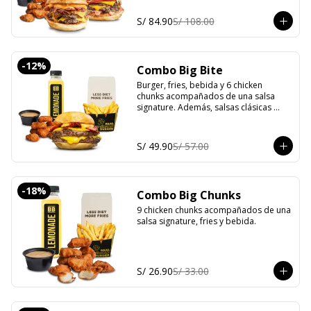
S/ 84.90
S/ 108.00
-
12
%
Combo Big Bite
Burger, fries, bebida y 6 chicken 
chunks acompañados de una salsa 
signature. Además, salsas clásicas 
(mayonesa, ketchup y ají).
S/ 49.90
S/ 57.00
-
18
%
Combo Big Chunks
9 chicken chunks acompañados de una 
salsa signature, fries y bebida.
S/ 26.90
S/ 33.00