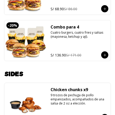
S/ 68.90
S/ 86.00
-
20
%
Combo para 4
Cuatro burgers, cuatro fries y salsas 
(mayonesa, ketchup y ají).
S/ 136.90
S/ 171.00
SIDES
Chicken chunks x9
9 trozos de pechuga de pollo 
empanizados, acompañados de una 
salsa de 2 oz a elección.