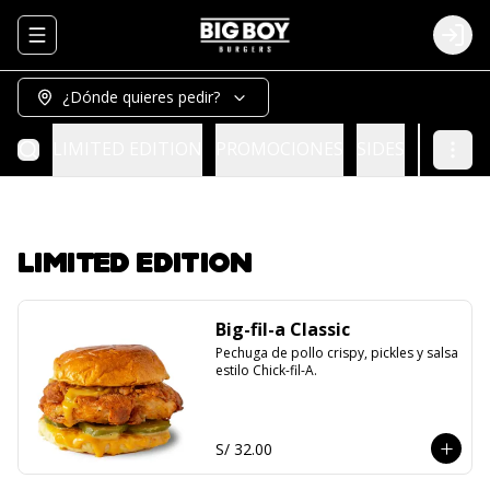
Abrir menu de navegación
Logi
¿Dónde quieres pedir?
LIMITED EDITION
PROMOCIONES
SIDES
BURGER
LIMITED EDITION
Big-fil-a Classic
Pechuga de pollo crispy, pickles y salsa 
estilo Chick-fil-A.
S/ 32.00