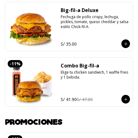
Big-fil-a Deluxe
Pechuga de pollo crispy, lechuga, 
pickles, tomate, queso cheddar y salsa 
estilo Chick-fil-A.
S/ 35.00
-
11
%
Combo Big-fil-a
Elige tu chicken sandwich, 1 waffle fries 
y 1 bebida.
S/ 41.90
S/ 47.00
PROMOCIONES